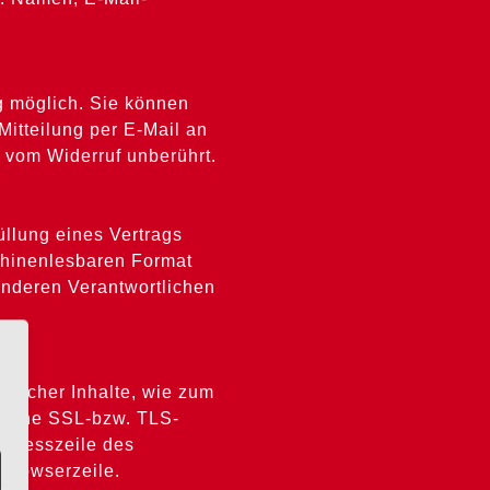
g möglich. Sie können
 Mitteilung per E-Mail an
t vom Widerruf unberührt.
üllung eines Vertrags
schinenlesbaren Format
anderen Verantwortlichen
ulicher Inhalte, wie zum
, eine SSL-bzw. TLS-
Adresszeile des
 Browserzeile.