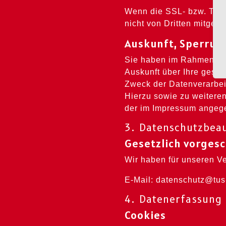
Wenn die SSL- bzw. TLS-V
nicht von Dritten mitgel
Auskunft, Sperrun
Sie haben im Rahmen der
Auskunft über Ihre gesp
Zweck der Datenverarbei
Hierzu sowie zu weitere
der im Impressum angeg
3. Datenschutzbeau
Gesetzlich vorges
Wir haben für unseren Ve
E-Mail: datenschutz@tus
4. Datenerfassung 
Cookies