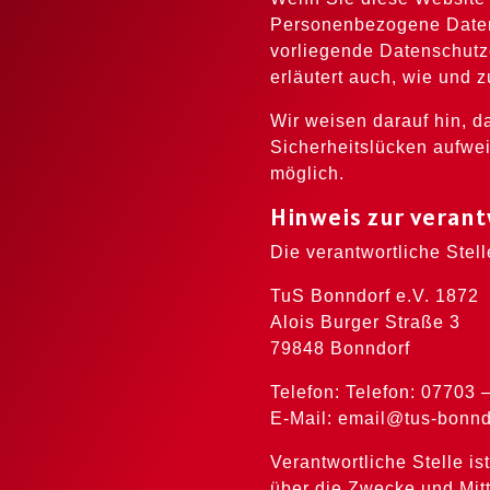
Personenbezogene Daten 
vorliegende Datenschutze
erläutert auch, wie und
Wir weisen darauf hin, d
Sicherheitslücken aufwei
möglich.
Hinweis zur verant
Die verantwortliche Stell
TuS Bonndorf e.V. 1872
Alois Burger Straße 3
79848 Bonndorf
Telefon: Telefon: 07703 
E-Mail: email@tus-bonnd
Verantwortliche Stelle is
über die Zwecke und Mit