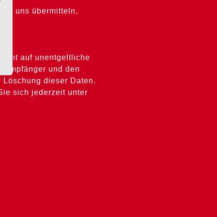
 an uns übermitteln,
cht auf unentgeltliche
nd Empfänger und den
r Löschung dieser Daten.
 sich jederzeit unter