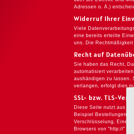
Adressen o. Ä.) entschei
Widerruf Ihrer Ein
Viele Datenverarbeitungs
eine bereits erteilte Ein
uns. Die Rechtmäßigkeit 
Recht auf Datenüb
Sie haben das Recht, Dat
automatisiert verarbeite
aushändigen zu lassen. 
verlangen, erfolgt dies n
SSL- bzw. TLS-Vers
Diese Seite nutzt aus Si
Beispiel Bestellungen od
Verschlüsselung. Eine v
Browsers von “http://” au